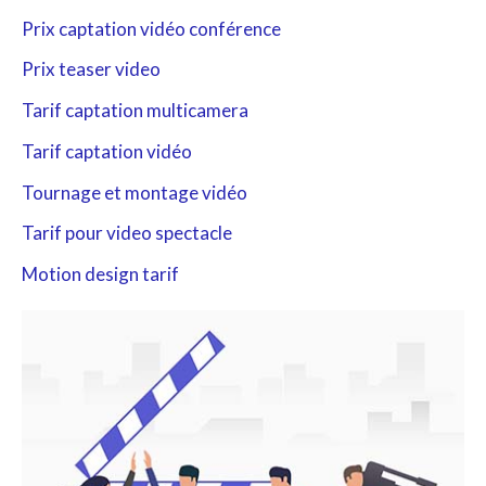
h
Prix captation vidéo conférence
e
Prix teaser video
r
Tarif captation multicamera
c
Tarif captation vidéo
h
Tournage et montage vidéo
e
r
Tarif pour video spectacle
Motion design tarif
: