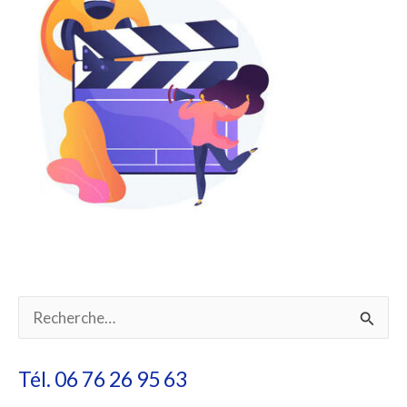
R
e
Tél. 06 76 26 95 63
c