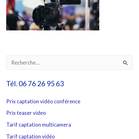
R
e
Tél. 06 76 26 95 63
c
h
Prix captation vidéo conférence
e
Prix teaser video
r
Tarif captation multicamera
c
Tarif captation vidéo
h