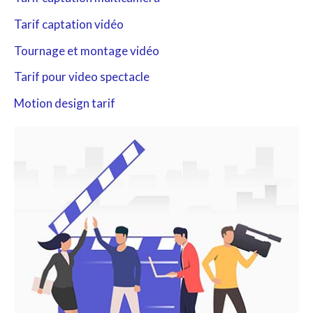
c
Tarif captation vidéo
h
Tournage et montage vidéo
e
r
Tarif pour video spectacle
Motion design tarif
: