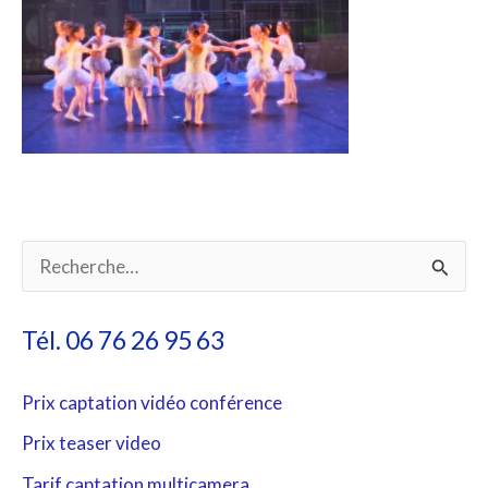
R
e
Tél. 06 76 26 95 63
c
h
Prix captation vidéo conférence
e
Prix teaser video
r
Tarif captation multicamera